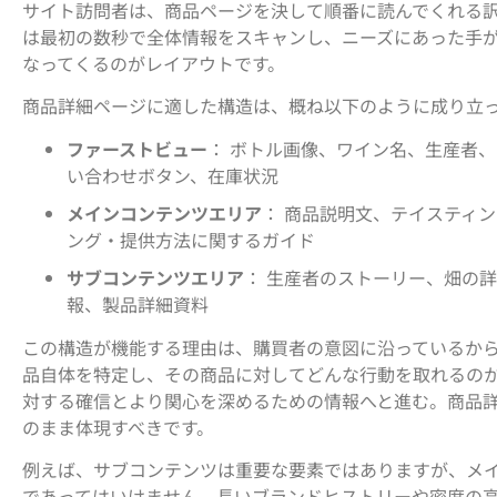
サイト訪問者は、商品ページを決して順番に読んでくれる
は最初の数秒で全体情報をスキャンし、ニーズにあった手
なってくるのがレイアウトです。
商品詳細ページに適した構造は、概ね以下のように成り立
ファーストビュー
： ボトル画像、ワイン名、生産者
い合わせボタン、在庫状況
メインコンテンツエリア
： 商品説明文、テイスティ
ング・提供方法に関するガイド
サブコンテンツエリア
： 生産者のストーリー、畑の
報、製品詳細資料
この構造が機能する理由は、購買者の意図に沿っているか
品自体を特定し、その商品に対してどんな行動を取れるの
対する確信とより関心を深めるための情報へと進む。商品
のまま体現すべきです。
例えば、サブコンテンツは重要な要素ではありますが、メ
であってはいけません。長いブランドヒストリーや密度の